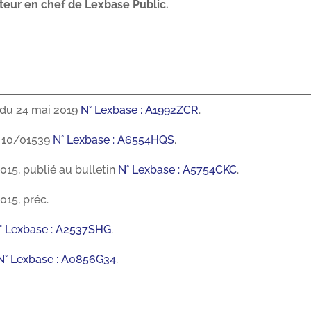
cteur en chef de Lexbase Public.
, du 24 mai 2019
N° Lexbase : A1992ZCR
.
n° 10/01539
N° Lexbase : A6554HQS
.
3015, publié au bulletin
N° Lexbase : A5754CKC
.
015, préc.
° Lexbase : A2537SHG
.
N° Lexbase : A0856G34
.