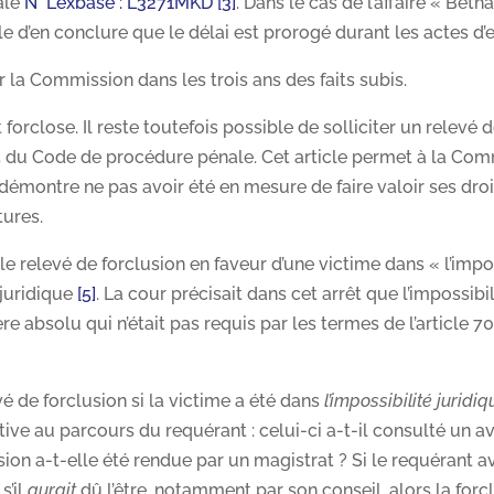
ale
N° Lexbase : L3271MKD
[3]
. Dans le cas de l’affaire « Béth
ible d’en conclure que le délai est prorogé durant les actes 
la Commission dans les trois ans des faits subis.
t forclose. Il reste toutefois possible de solliciter un relevé 
-5 du Code de procédure pénale. Cet article permet à la Co
 démontre ne pas avoir été en mesure de faire valoir ses droi
tures.
le relevé de forclusion en faveur d’une victime dans « l’impo
juridique
[5]
. La cour précisait dans cet arrêt que l’impossibil
re absolu qui n’était pas requis par les termes de l’article 7
vé de forclusion si la victime a été dans
l’impossibilité juridi
ive au parcours du requérant : celui-ci a-t-il consulté un av
on a-t-elle été rendue par un magistrat ? Si le requérant av
s’il
aurait
dû l’être, notamment par son conseil, alors la forc