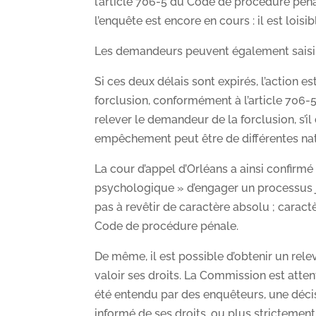
l’article 706-5 du Code de procédure pén
l’enquête est encore en cours : il est lois
Les demandeurs peuvent également saisir 
Si ces deux délais sont expirés, l’action es
forclusion, conformément à l’article 706
relever le demandeur de la forclusion, s’il
empêchement peut être de différentes na
La cour d’appel d’Orléans a ainsi confirmé 
psychologique » d’engager un processus 
pas à revêtir de caractère absolu ; caractè
Code de procédure pénale.
De même, il est possible d’obtenir un rele
valoir ses droits. La Commission est attent
été entendu par des enquêteurs, une décisi
informé de ses droits, ou plus strictement 