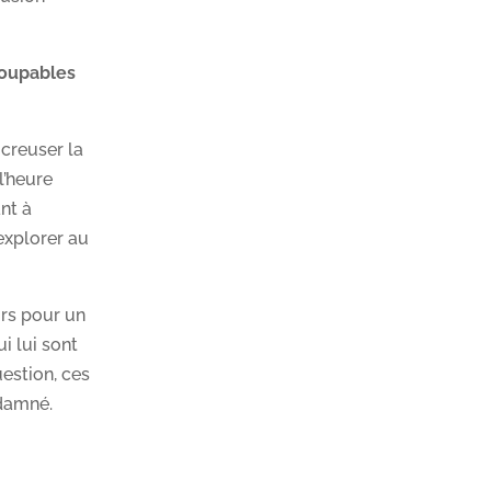
coupables
 creuser la
l’heure
nt à
explorer au
urs pour un
i lui sont
uestion, ces
ndamné.