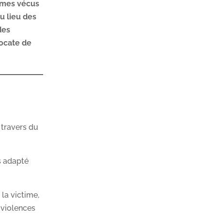
ismes vécus
u lieu des
des
vocate de
 travers du
s adapté
 la victime,
 violences