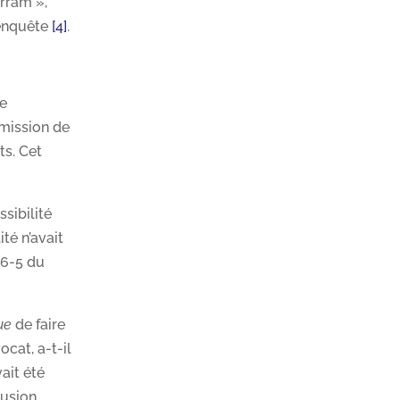
arram »,
d’enquête
[4]
.
de
mmission de
ts. Cet
ssibilité
ité n’avait
06-5 du
que
de faire
ocat, a-t-il
ait été
lusion