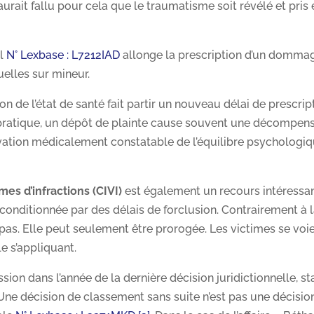
 aurait fallu pour cela que le traumatisme soit révélé et pris
il
N° Lexbase : L7212IAD
allonge la prescription d’un domma
uelles sur mineur.
on de l’état de santé fait partir un nouveau délai de prescrip
 pratique, un dépôt de plainte cause souvent une décompen
avation médicalement constatable de l’équilibre psychologiq
es d’infractions (CIVI)
est également un recours intéressan
onditionnée par des délais de forclusion. Contrairement à 
t pas. Elle peut seulement être prorogée. Les victimes se voi
e s’appliquant.
on dans l’année de la dernière décision juridictionnelle, st
 Une décision de classement sans suite n’est pas une décisio