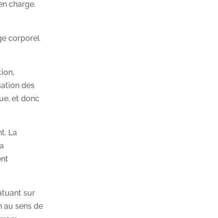
 en charge.
ge corporel
tion,
sation des
ue, et donc
t. La
la
ent
atuant sur
n au sens de